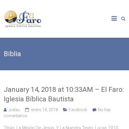
Saltar
al
El
contenido
Faro
Iglesia
Bíblica
Bautista
Biblia
January 14, 2018 at 10:33AM – El Faro:
Iglesia Bíblica Bautista
jcalau
enero 14, 2018
Facebook
No hay
comentarios
Título: La Misión De Jesús, Y La Nuestra Texto: Lucas 19:10