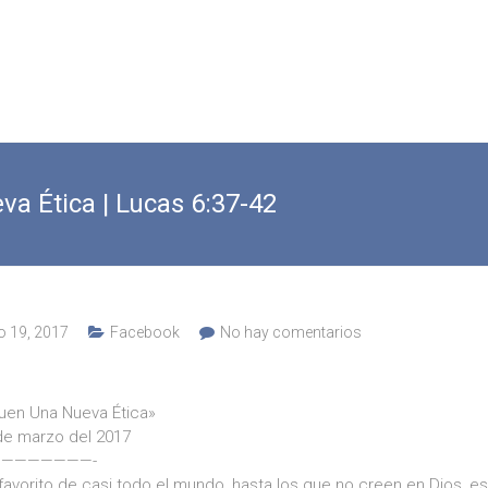
va Ética | Lucas 6:37-42
 19, 2017
Facebook
No hay comentarios
guen Una Nueva Ética»
 de marzo del 2017
———————-
o favorito de casi todo el mundo, hasta los que no creen en Dios, es