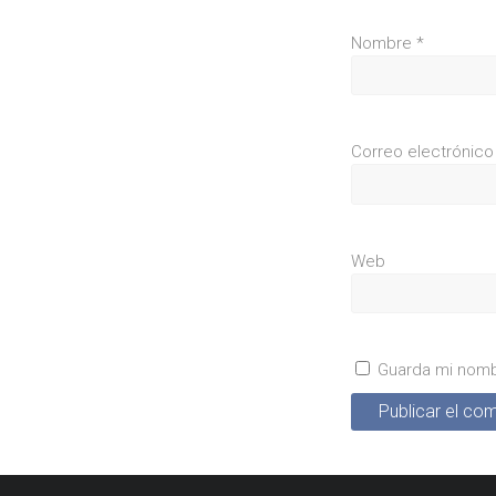
Nombre
*
Correo electrónic
Web
Guarda mi nomb