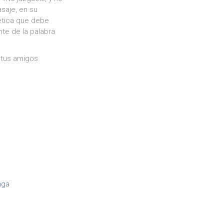
saje, en su
 ética que debe
nte de la palabra
 tus amigos.
nga