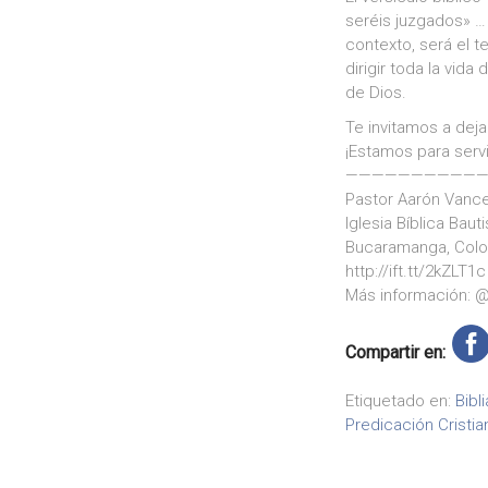
seréis juzgados» …
contexto, será el 
dirigir toda la vid
de Dios.
Te invitamos a deja
¡Estamos para servi
———————————
Pastor Aarón Vanc
Iglesia Bíblica Bauti
Bucaramanga, Col
http://ift.tt/2kZLT1c
Más información: @ 
Compartir en:
Etiquetado en:
Bibli
Predicación Cristia