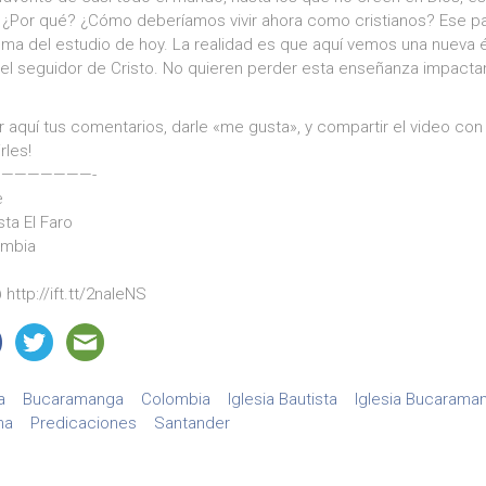
 ¿Por qué? ¿Cómo deberíamos vivir ahora como cristianos? Ese pa
tema del estudio de hoy. La realidad es que aquí vemos una nueva
a del seguidor de Cristo. No quieren perder esta enseñanza impacta
r aquí tus comentarios, darle «me gusta», y compartir el video con
rles!
———————-
e
sta El Faro
ombia
http://ift.tt/2naIeNS
a
Bucaramanga
Colombia
Iglesia Bautista
Iglesia Bucarama
na
Predicaciones
Santander