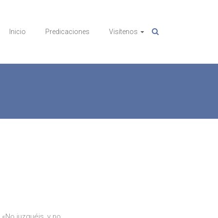
Inicio
Predicaciones
Visítenos
 «No juzguéis, y no