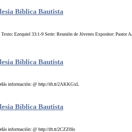
esia Bíblica Bautista
 Texto: Ezequiel 33:1-9 Serie: Reunión de Jóvenes Expositor: Past
esia Bíblica Bautista
Más información: @ http://ift.tt/2AKKGxL
esia Bíblica Bautista
ás información: @ http://ift.tt/2CZZ0Io