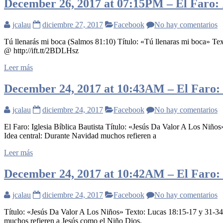
December 26, 2017 at 07:15PM – El Faro: I
jcalau
diciembre 27, 2017
Facebook
No hay comentarios
Tú llenarás mi boca (Salmos 81:10) Título: «Tú llenaras mi boca» Te
@ http://ift.tt/2BDLHsz
Leer más
December 24, 2017 at 10:43AM – El Faro: I
jcalau
diciembre 24, 2017
Facebook
No hay comentarios
El Faro: Iglesia Bíblica Bautista Título: «Jesús Da Valor A Los Niñ
Idea central: Durante Navidad muchos refieren a
Leer más
December 24, 2017 at 10:42AM – El Faro: I
jcalau
diciembre 24, 2017
Facebook
No hay comentarios
Título: «Jesús Da Valor A Los Niños» Texto: Lucas 18:15-17 y 31-34
muchos refieren a Jesús como el Niño Dios.