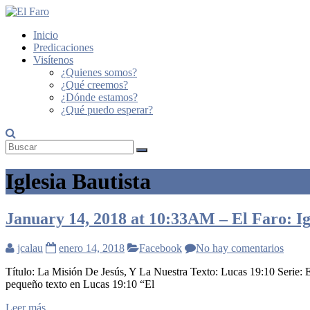
Saltar
al
Inicio
contenido
El
Predicaciones
Faro
Visítenos
¿Quienes somos?
Iglesia
¿Qué creemos?
Bíblica
¿Dónde estamos?
Bautista
¿Qué puedo esperar?
Iglesia Bautista
January 14, 2018 at 10:33AM – El Faro: Igl
jcalau
enero 14, 2018
Facebook
No hay comentarios
Título: La Misión De Jesús, Y La Nuestra Texto: Lucas 19:10 Serie: 
pequeño texto en Lucas 19:10 “El
Leer más