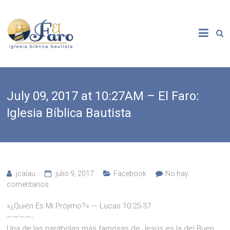
Saltar
al
El
contenido
Faro
Iglesia
Bíblica
Bautista
July 09, 2017 at 10:27AM – El Faro:
Iglesia Bíblica Bautista
jcalau
julio 9, 2017
Facebook
No hay
comentarios
«¿Quién Es Mi Prójimo?» — Lucas 10:25-37
————-
Una de las parábolas más famosas de Jesús es la del Buen