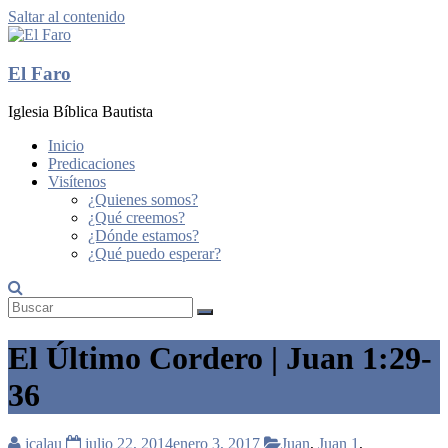
Saltar al contenido
El Faro
Iglesia Bíblica Bautista
Inicio
Predicaciones
Visítenos
¿Quienes somos?
¿Qué creemos?
¿Dónde estamos?
¿Qué puedo esperar?
El Último Cordero | Juan 1:29-
36
jcalau
julio 22, 2014
enero 3, 2017
Juan
,
Juan 1
,