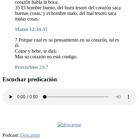
corazón habla la boca.
35 El hombre bueno, del buen tesoro del corazón saca
buenas cosas; y el hombre malo, del mal tesoro saca
malas cosas.
Mateo 12:34-35
7 Porque cual es su pensamiento en su corazón, tal es
él.
Come y bebe, te dirá;
Mas su corazón no está contigo.
Proverbios 23:7
Escuchar predicación
Podcast:
Descargar