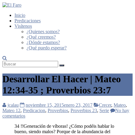
Saltar
al
Inicio
contenido
El
Predicaciones
Faro
Visítenos
¿Quienes somos?
Iglesia
¿Qué creemos?
Bíblica
¿Dónde estamos?
Bautista
¿Qué puedo esperar?
Desarrollar El Hacer | Mateo
12:34-35 ; Proverbios 23:7
jcalau
noviembre 15, 2015
enero 23, 2017
Crecer
,
Mateo
,
Mateo 12
,
Predicacion
,
Proverbios
,
Proverbios 23
,
Serie
No hay
comentarios
34 !!Generación de víboras! ¿Cómo podéis hablar lo
bueno, siendo malos? Porque de la abundancia del