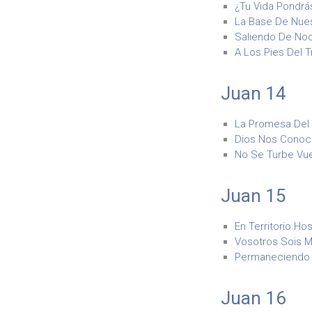
¿Tu Vida Pondrás
La Base De Nues
Saliendo De Noc
A Los Pies Del T
Juan 14
La Promesa Del 
Dios Nos Conoce
No Se Turbe Vue
Juan 15
En Territorio Hos
Vosotros Sois M
Permaneciendo E
Juan 16