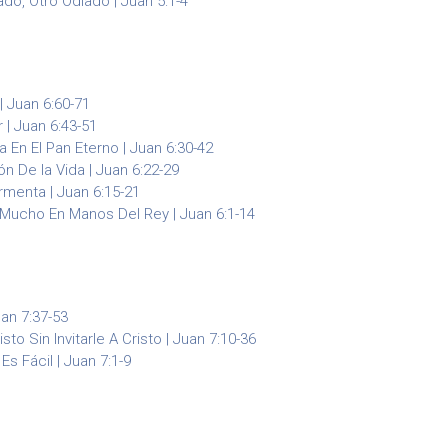
o, Otro Odiado | Juan 5:1-4
| Juan 6:60-71
| Juan 6:43-51
 En El Pan Eterno | Juan 6:30-42
ón De la Vida | Juan 6:22-29
rmenta | Juan 6:15-21
ucho En Manos Del Rey | Juan 6:1-14
an 7:37-53
to Sin Invitarle A Cristo | Juan 7:10-36
Es Fácil | Juan 7:1-9