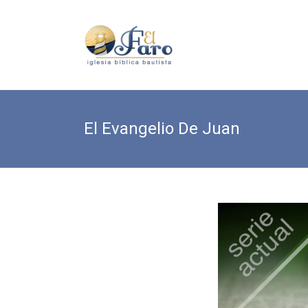
Saltar
al
El
contenido
Faro
Iglesia
Bíblica
Bautista
El Evangelio De Juan