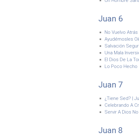
Un Hombre Sanad
Juan 6
No Vuelvo Atrás 
Ayudémosles Oír 
Salvación Segura
Una Mala Inversi
El Dios De La To
Lo Poco Hecho M
Juan 7
¿Tiene Sed? | Ju
Celebrando A Cris
Servir A Dios No 
Juan 8