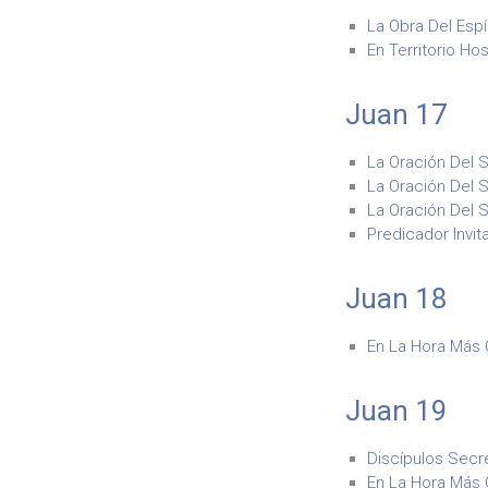
La Obra Del Espí
En Territorio Hos
Juan 17
La Oración Del S
La Oración Del S
La Oración Del S
Predicador Invit
Juan 18
En La Hora Más O
Juan 19
Discípulos Secre
En La Hora Más O