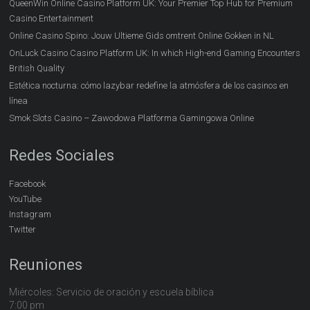
QueenWin Online Casino Platform UK: Your Premier Top Hub for Premium
Casino Entertainment
Online Casino Spino: Jouw Ultieme Gids omtrent Online Gokken in NL
OnLuck Casino Casino Platform UK: In which High-end Gaming Encounters
British Quality
Estética nocturna: cómo lazybar redefine la atmósfera de los casinos en
línea
Smok Slots Casino – Zawodowa Platforma Gamingowa Online
Redes Sociales
Facebook
YouTube
Instagram
Twitter
Reuniones
Miércoles: Servicio de oración y escuela bíblica
7:00 pm