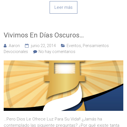
Leer más
Vivimos En Días Oscuros…
Aaron
junio 22, 2014
Eventos
,
Pensamientos
Devocionales
No hay comentarios
…Pero Dios Le Ofrece Luz Para Su Vida!! ¿Jamás ha
contemplado las siguiente preguntas? ¿Por qué existe tanta